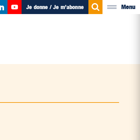
Menu
Je donne / Je m’abonne