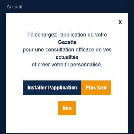
Accueil
À propos de nous
X
Téléchargez l'application de votre
Déontologie et confidentialité
Gazette
pour une consultation efficace de vos
Devenir partenaire
actualités
Lieux de distribution
et créer votre fil personnalisé.
Nous joindre
Installer l'application
Plus tard
Parutions numériques
Non
Catégories
Actualités