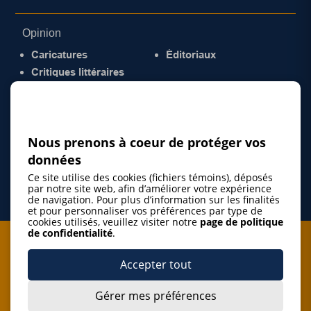
Opinion
Caricatures
Éditoriaux
Critiques littéraires
© 2026 Gazette de la Mauricie. Tous droits
réservés.
Politique de confidentialité
Nous prenons à coeur de protéger vos
données
Ce site utilise des cookies (fichiers témoins), déposés
par notre site web, afin d’améliorer votre expérience
de navigation. Pour plus d’information sur les finalités
et pour personnaliser vos préférences par type de
cookies utilisés, veuillez visiter notre
page de politique
de confidentialité
.
Je m'abonne à l'infolettre
Accepter tout
M'abonner
Gérer mes préférences
J’accepte de m’abonner à l’infolettre de La Gazette de la