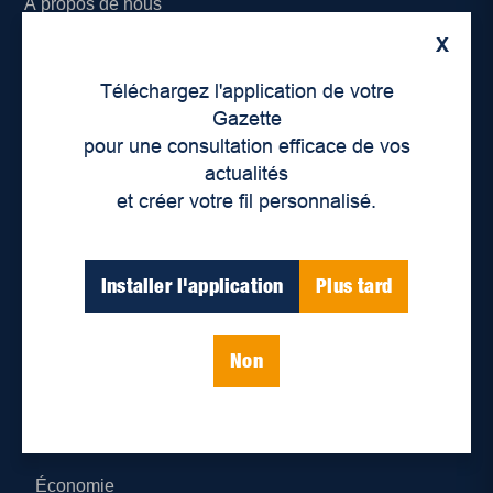
À propos de nous
X
Déontologie et confidentialité
Téléchargez l'application de votre
Devenir partenaire
Gazette
pour une consultation efficace de vos
Lieux de distribution
actualités
et créer votre fil personnalisé.
Nous joindre
Parutions numériques
Installer l'application
Plus tard
Catégories
Non
Actualités
Environnement
Économie