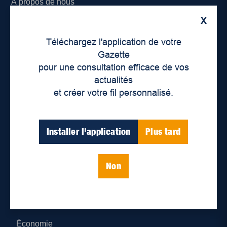
À propos de nous
X
Déontologie et confidentialité
Téléchargez l'application de votre
Devenir partenaire
Gazette
pour une consultation efficace de vos
Lieux de distribution
actualités
et créer votre fil personnalisé.
Nous joindre
Parutions numériques
Installer l'application
Plus tard
Catégories
Non
Actualités
Environnement
Économie