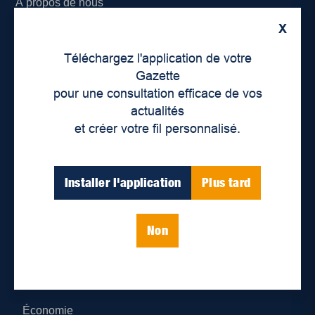
À propos de nous
X
Déontologie et confidentialité
Téléchargez l'application de votre
Devenir partenaire
Gazette
pour une consultation efficace de vos
Lieux de distribution
actualités
et créer votre fil personnalisé.
Nous joindre
Parutions numériques
Installer l'application
Plus tard
Catégories
Non
Actualités
Environnement
Économie