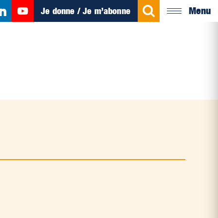
Menu
Je donne / Je m’abonne