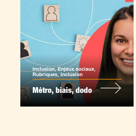
Inclusion
,
Enjeux sociaux
,
Rubriques
,
Inclusion
Métro, biais, dodo