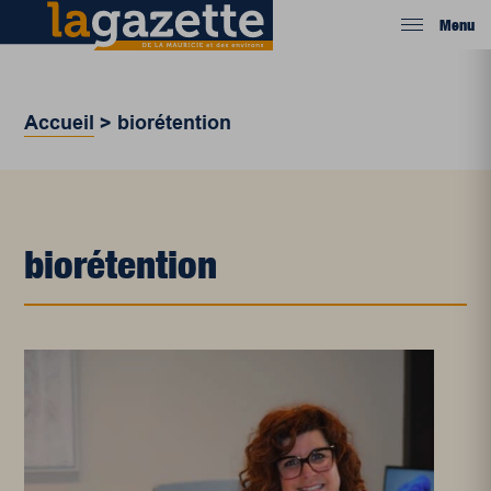
Menu
Accueil
>
biorétention
biorétention