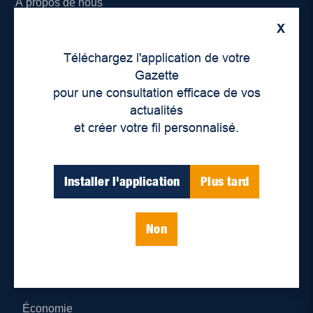
À propos de nous
X
Déontologie et confidentialité
Téléchargez l'application de votre
Devenir partenaire
Gazette
pour une consultation efficace de vos
Lieux de distribution
actualités
et créer votre fil personnalisé.
Nous joindre
Parutions numériques
Installer l'application
Plus tard
Catégories
Non
Actualités
Environnement
Économie