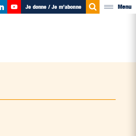
Menu
Je donne / Je m’abonne