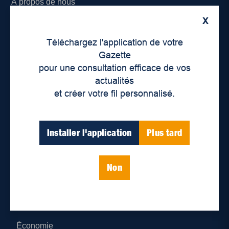
À propos de nous
X
Déontologie et confidentialité
Téléchargez l'application de votre
Devenir partenaire
Gazette
pour une consultation efficace de vos
Lieux de distribution
actualités
et créer votre fil personnalisé.
Nous joindre
Parutions numériques
Installer l'application
Plus tard
Catégories
Non
Actualités
Environnement
Économie