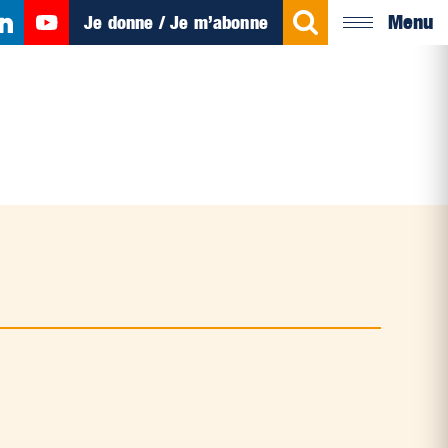
Menu
Je donne / Je m’abonne