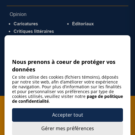
Opinion
Caricatures
Éditoriaux
Critiques littéraires
© 2026 Gazette de la Mauricie. Tous droits
réservés.
Politique de confidentialité
Nous prenons à coeur de protéger vos
données
Ce site utilise des cookies (fichiers témoins), déposés
par notre site web, afin d’améliorer votre expérience
de navigation. Pour plus d’information sur les finalités
et pour personnaliser vos préférences par type de
cookies utilisés, veuillez visiter notre
page de politique
de confidentialité
.
Je m'abonne à l'infolettre
Accepter tout
M'abonner
Gérer mes préférences
J’accepte de m’abonner à l’infolettre de La Gazette de la