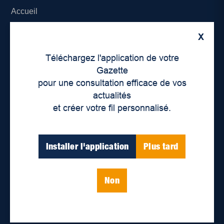
Accueil
À propos de nous
X
Téléchargez l'application de votre
Déontologie et confidentialité
Gazette
pour une consultation efficace de vos
Devenir partenaire
actualités
Lieux de distribution
et créer votre fil personnalisé.
Nous joindre
Installer l'application
Plus tard
Parutions numériques
Non
Catégories
Actualités