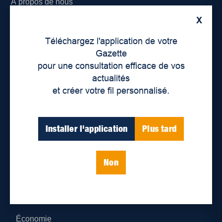
À propos de nous
X
Déontologie et confidentialité
Téléchargez l'application de votre
Devenir partenaire
Gazette
pour une consultation efficace de vos
Lieux de distribution
actualités
et créer votre fil personnalisé.
Nous joindre
Parutions numériques
Installer l'application
Plus tard
Catégories
Non
Actualités
Environnement
Économie