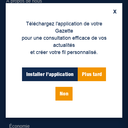
À propos de nous
X
Déontologie et confidentialité
Téléchargez l'application de votre
Devenir partenaire
Gazette
pour une consultation efficace de vos
Lieux de distribution
actualités
et créer votre fil personnalisé.
Nous joindre
Parutions numériques
Installer l'application
Plus tard
Catégories
Non
Actualités
Environnement
Économie