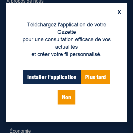
À propos de nous
X
Déontologie et confidentialité
Téléchargez l'application de votre
Devenir partenaire
Gazette
pour une consultation efficace de vos
Lieux de distribution
actualités
et créer votre fil personnalisé.
Nous joindre
Parutions numériques
Installer l'application
Plus tard
Catégories
Non
Actualités
Environnement
Économie