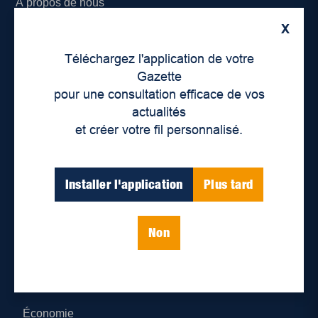
À propos de nous
X
Déontologie et confidentialité
Téléchargez l'application de votre
Devenir partenaire
Gazette
pour une consultation efficace de vos
Lieux de distribution
actualités
et créer votre fil personnalisé.
Nous joindre
Parutions numériques
Installer l'application
Plus tard
Catégories
Non
Actualités
Environnement
Économie