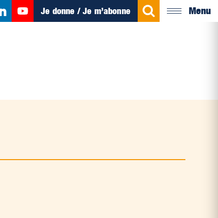
Menu
Je donne / Je m’abonne