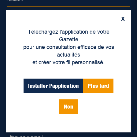
À propos de nous
X
Déontologie et confidentialité
Téléchargez l'application de votre
Gazette
Devenir partenaire
pour une consultation efficace de vos
actualités
Lieux de distribution
et créer votre fil personnalisé.
Nous joindre
Installer l'application
Plus tard
Parutions numériques
Non
Catégories
Actualités
Environnement