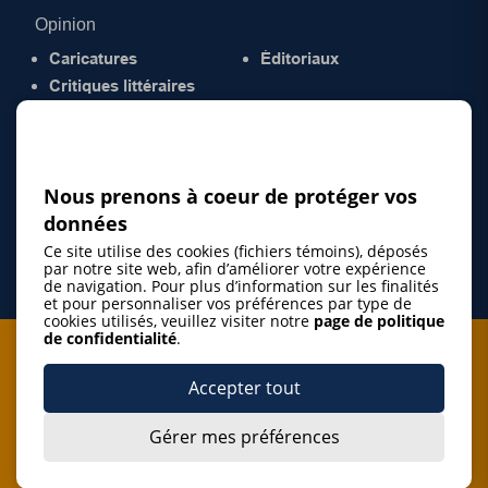
Opinion
Caricatures
Éditoriaux
Critiques littéraires
© 2026 Gazette de la Mauricie. Tous droits
réservés.
Politique de confidentialité
Nous prenons à coeur de protéger vos
données
Ce site utilise des cookies (fichiers témoins), déposés
par notre site web, afin d’améliorer votre expérience
de navigation. Pour plus d’information sur les finalités
et pour personnaliser vos préférences par type de
cookies utilisés, veuillez visiter notre
page de politique
de confidentialité
.
Je m'abonne à l'infolettre
Accepter tout
M'abonner
Gérer mes préférences
J’accepte de m’abonner à l’infolettre de La Gazette de la
Mauricie et de recevoir les plus récentes actualités ainsi
Je m'abonne à l'infolettre
que les offres promotionnelles de ce média d’information.