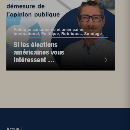
Politique canadienne et américaine
,
International
,
Politique
,
Rubriques
,
Sondage
Si les élections
américaines vous
intéressent …
Accueil