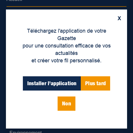
À propos de nous
X
Déontologie et confidentialité
Téléchargez l'application de votre
Gazette
Devenir partenaire
pour une consultation efficace de vos
actualités
Lieux de distribution
et créer votre fil personnalisé.
Nous joindre
Installer l'application
Plus tard
Parutions numériques
Non
Catégories
Actualités
Environnement