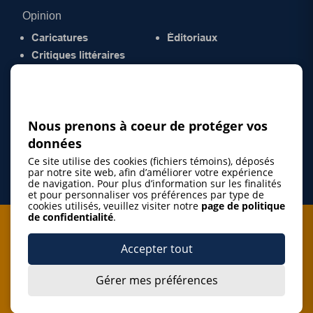
Opinion
Caricatures
Éditoriaux
Critiques littéraires
© 2026 Gazette de la Mauricie. Tous droits
réservés.
Politique de confidentialité
Nous prenons à coeur de protéger vos
données
Ce site utilise des cookies (fichiers témoins), déposés
par notre site web, afin d’améliorer votre expérience
de navigation. Pour plus d’information sur les finalités
et pour personnaliser vos préférences par type de
cookies utilisés, veuillez visiter notre
page de politique
de confidentialité
.
Je m'abonne à l'infolettre
Accepter tout
M'abonner
Gérer mes préférences
J’accepte de m’abonner à l’infolettre de La Gazette de la
Mauricie et de recevoir les plus récentes actualités ainsi
Je m'abonne à l'infolettre
que les offres promotionnelles de ce média d’information.