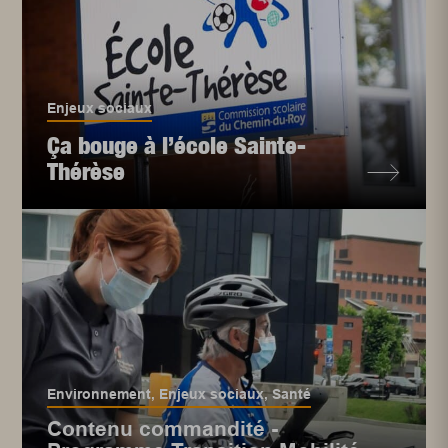
Enjeux sociaux
Ça bouge à l’école Sainte-
Thérèse
Environnement
,
Enjeux sociaux
,
Santé
Contenu commandité -