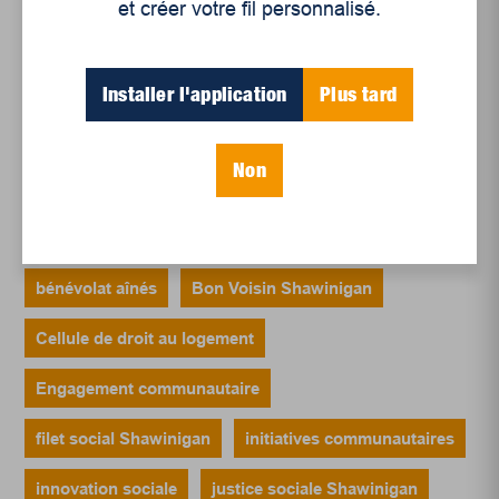
et créer votre fil personnalisé.
Le sport professionnel féminin : en mouvement,
en croissance
Et les politiques peinent à suivre
Installer l'application
Plus tard
Le sommeil, nouveau défi de santé publique
Non
Mots-clés
bénévolat aînés
Bon Voisin Shawinigan
Cellule de droit au logement
Engagement communautaire
filet social Shawinigan
initiatives communautaires
innovation sociale
justice sociale Shawinigan