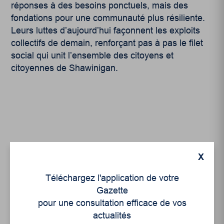
réponses à des besoins ponctuels, mais des
fondations pour une communauté plus résiliente.
Leurs luttes d’aujourd’hui façonnent les exploits
collectifs de demain, renforçant pas à pas le filet
social qui unit l’ensemble des citoyens et
citoyennes de Shawinigan.
Articles récents
X
Téléchargez l'application de votre
Un siècle de Mauriciennes dans la presse
Gazette
régionale
pour une consultation efficace de vos
actualités
Juillet 2026