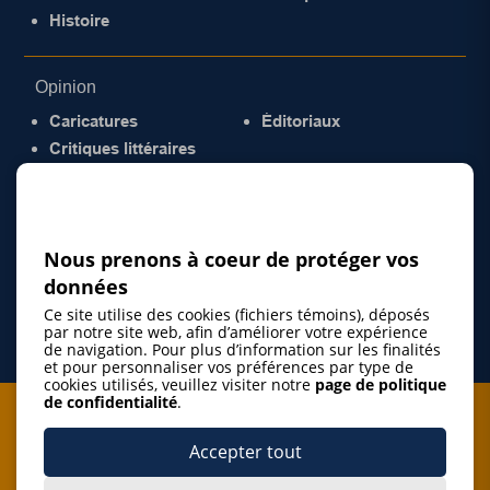
Histoire
Opinion
Caricatures
Éditoriaux
Critiques littéraires
© 2026 Gazette de la Mauricie. Tous droits
réservés.
Politique de confidentialité
Nous prenons à coeur de protéger vos
données
Ce site utilise des cookies (fichiers témoins), déposés
par notre site web, afin d’améliorer votre expérience
de navigation. Pour plus d’information sur les finalités
et pour personnaliser vos préférences par type de
cookies utilisés, veuillez visiter notre
page de politique
de confidentialité
.
Je m'abonne à l'infolettre
Accepter tout
M'abonner