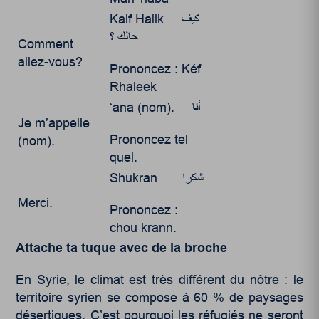
Kaif Halik كيف
حالك ؟
Comment
allez-vous?
Prononcez : Kéf
Rhaleek
‘ana (nom). أنا
Je m’appelle
Prononcez tel
(nom).
quel.
Shukran شكرا
Merci.
Prononcez :
chou krann.
Attache ta tuque avec de la broche
En Syrie, le climat est très différent du nôtre : le
territoire syrien se compose à 60 % de paysages
désertiques. C’est pourquoi les réfugiés ne seront