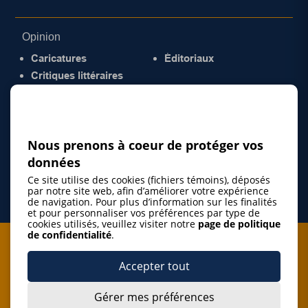
Opinion
Caricatures
Éditoriaux
Critiques littéraires
© 2026 Gazette de la Mauricie. Tous droits
réservés.
Politique de confidentialité
Nous prenons à coeur de protéger vos
données
Ce site utilise des cookies (fichiers témoins), déposés
par notre site web, afin d’améliorer votre expérience
de navigation. Pour plus d’information sur les finalités
et pour personnaliser vos préférences par type de
cookies utilisés, veuillez visiter notre
page de politique
de confidentialité
.
Je m'abonne à l'infolettre
Accepter tout
M'abonner
Gérer mes préférences
J’accepte de m’abonner à l’infolettre de La Gazette de la