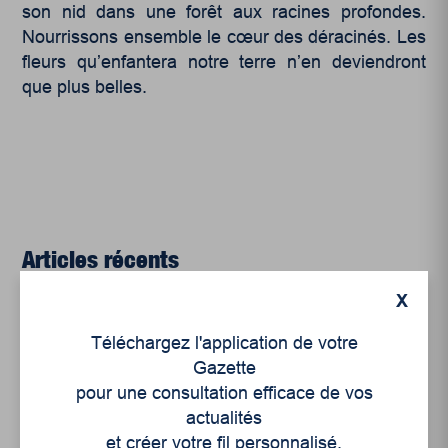
son nid dans une forêt aux racines profondes.
Nourrissons ensemble le cœur des déracinés. Les
fleurs qu’enfantera notre terre n’en deviendront
que plus belles.
Articles récents
X
Un siècle de Mauriciennes dans la presse
Téléchargez l'application de votre
régionale
Gazette
Juillet 2026
pour une consultation efficace de vos
actualités
Le sport professionnel féminin : en mouvement,
et créer votre fil personnalisé.
en croissance