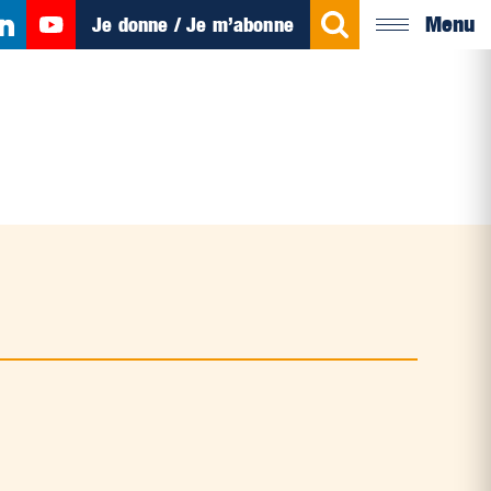
Menu
Je donne / Je m’abonne