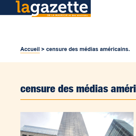
Accueil
>
censure des médias américains.
censure des médias améri