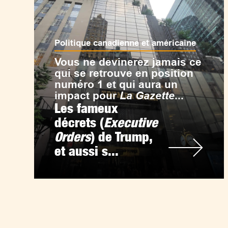
Politique canadienne et américaine
Vous ne devinerez jamais ce
qui se retrouve en position
numéro 1 et qui aura un
impact pour
La Gazette
...
Les fameux
décrets (
Executive
Orders
) de Trump,
et aussi s...