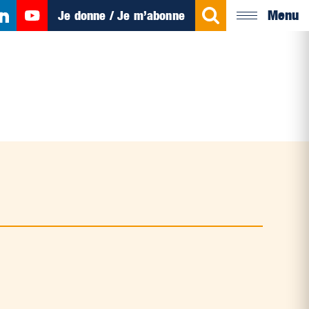
Menu
Je donne / Je m’abonne