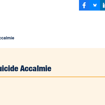
ccalmie
uicide Accalmie