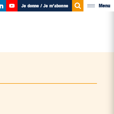
Menu
Je donne / Je m’abonne