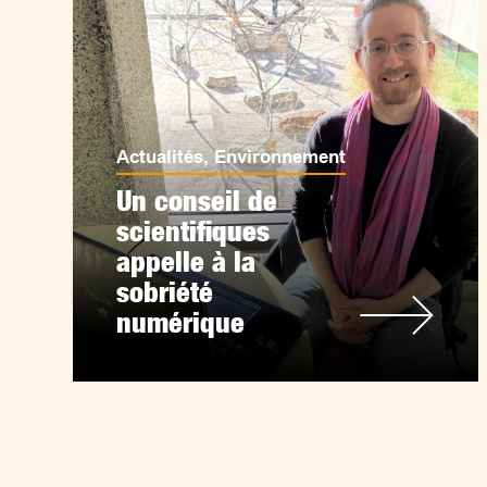
Actualités
,
Environnement
Un conseil de
scientifiques
appelle à la
sobriété
numérique