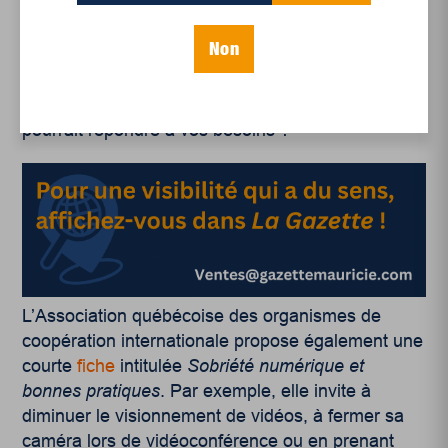
décisionnel et invite le citoyen à se poser des
questions telles que : « pouvez-vous supprimer le
Non
document plutôt que l’entreposer ? », « pouvez-
vous éviter l’envoi de courriels ? » ou encore
« avez-vous déjà un appareil informatique qui
pourrait répondre à vos besoins ?
L’Association québécoise des organismes de
coopération internationale propose également une
courte
fiche
intitulée
Sobriété numérique et
bonnes pratiques
. Par exemple, elle invite à
diminuer le visionnement de vidéos, à fermer sa
caméra lors de vidéoconférence ou en prenant