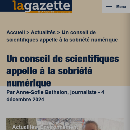
Menu
Accueil
>
Actualités
>
Un conseil de
scientifiques appelle à la sobriété numérique
Un conseil de scientifiques
appelle à la sobriété
numérique
Par
Anne-Sofie Bathalon, journaliste
-
4
décembre 2024
Actualités
,
Environnement