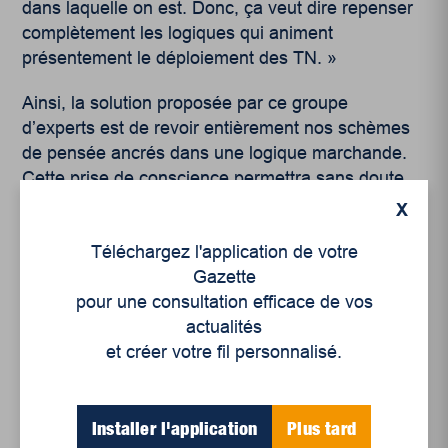
dans laquelle on est. Donc, ça veut dire repenser
complètement les logiques qui animent
présentement le déploiement des TN. »
Ainsi, la solution proposée par ce groupe
d’experts est de revoir entièrement nos schèmes
de pensée ancrés dans une logique marchande.
Cette prise de conscience permettra sans doute
de reconcevoir notre façon de consommer. Au lieu
X
de concevoir la consommation en termes de
Téléchargez l'application de votre
productivité et de désir, il faut l’assujettir aux
Gazette
besoins réels.
pour une consultation efficace de vos
Par où commencer ?
actualités
et créer votre fil personnalisé.
Plusieurs organisations offrent des pistes de
solutions à mettre en place de façon individuelle.
Installer l'application
Plus tard
Par exemple, l’UQAM propose un
arbre