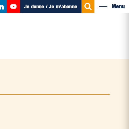
Menu
Je donne / Je m’abonne