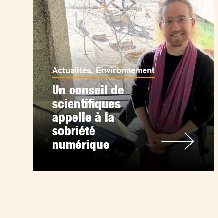
Actualités
,
Environnement
Un conseil de
scientifiques
appelle à la
sobriété
numérique