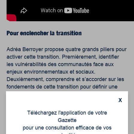
Pour enclencher la transition
Adréa Berroyer propose quatre grands piliers pour
activer cette transition. Premièrement, identifier
les vulnérabilités des communautés face aux
enjeux environnementaux et sociaux.
Deuxièmement, comprendre et s’accorder sur les
fondements de cette transition pour définir une
vision partagée. Troisièmement, développer une
X
posture collective pour renforcer la résilience
territoriale et finalement mettre en action des
Téléchargez l'application de votre
solutions concrètes afin de lutter contre les
Gazette
inégalités environnementales et sociales. Ces
pour une consultation efficace de vos
axes permettent d’adopter des stratégies