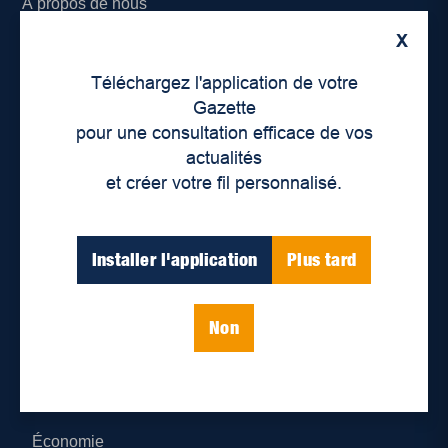
À propos de nous
X
Déontologie et confidentialité
Téléchargez l'application de votre
Devenir partenaire
Gazette
pour une consultation efficace de vos
Lieux de distribution
actualités
et créer votre fil personnalisé.
Nous joindre
Parutions numériques
Installer l'application
Plus tard
Catégories
Non
Actualités
Environnement
Économie