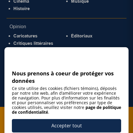
Cinéma
Musique
Histoire
Opinion
Caricatures
Éditoriaux
Critiques littéraires
© 2026 Gazette de la Mauricie. Tous droits
réservés.
Politique de confidentialité
Nous prenons à coeur de protéger vos
données
Ce site utilise des cookies (fichiers témoins), déposés
par notre site web, afin d’améliorer votre expérience
de navigation. Pour plus d’information sur les finalités
et pour personnaliser vos préférences par type de
cookies utilisés, veuillez visiter notre
page de politique
de confidentialité
.
Je m'abonne à l'infolettre
Accepter tout
M'abonner