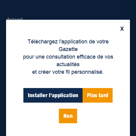
Accueil
X
À propos de nous
Téléchargez l'application de votre
Déontologie et confidentialité
Gazette
pour une consultation efficace de vos
Devenir partenaire
actualités
et créer votre fil personnalisé.
Lieux de distribution
Nous joindre
Installer l'application
Plus tard
Parutions numériques
Non
Catégories