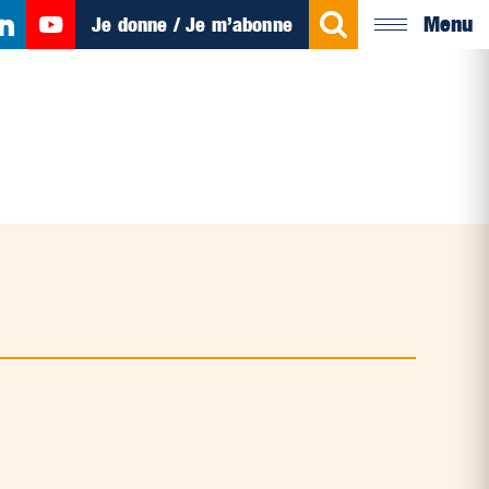
Menu
Je donne / Je m’abonne