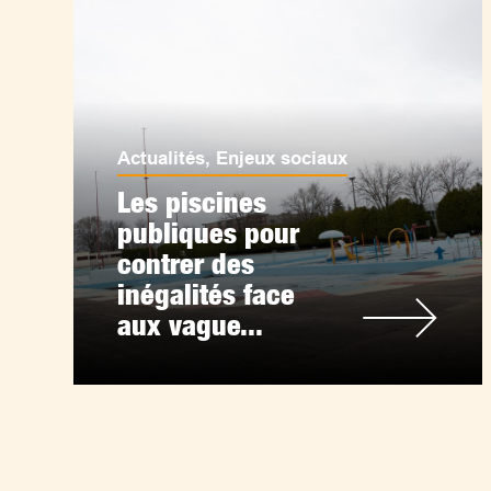
Actualités
,
Enjeux sociaux
Les piscines
publiques pour
contrer des
inégalités face
aux vague...