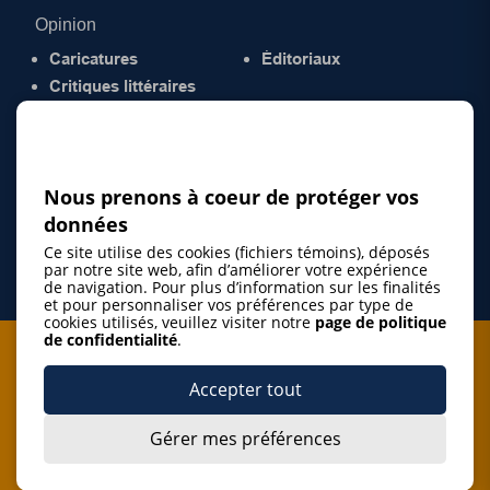
Opinion
Caricatures
Éditoriaux
Critiques littéraires
© 2026 Gazette de la Mauricie. Tous droits
réservés.
Politique de confidentialité
Nous prenons à coeur de protéger vos
données
Ce site utilise des cookies (fichiers témoins), déposés
par notre site web, afin d’améliorer votre expérience
de navigation. Pour plus d’information sur les finalités
et pour personnaliser vos préférences par type de
cookies utilisés, veuillez visiter notre
page de politique
de confidentialité
.
Je m'abonne à l'infolettre
Accepter tout
M'abonner
Gérer mes préférences
J’accepte de m’abonner à l’infolettre de La Gazette de la
Mauricie et de recevoir les plus récentes actualités ainsi
Je m'abonne à l'infolettre
que les offres promotionnelles de ce média d’information.