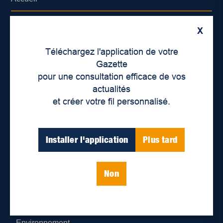
À propos de nous
X
Déontologie et confidentialité
Téléchargez l'application de votre
Gazette
Devenir partenaire
pour une consultation efficace de vos
actualités
Lieux de distribution
et créer votre fil personnalisé.
Nous joindre
Installer l'application
Plus tard
Parutions numériques
Non
Catégories
Actualités
Environnement