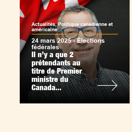
Actualités
,
Politique canadienne et
américaine
24 mars 2025 - Élections
fédérales
Il n’y a que 2
prétendants au
titre de Premier
ministre du
Canada...