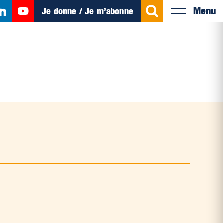
Menu
Je donne / Je m’abonne