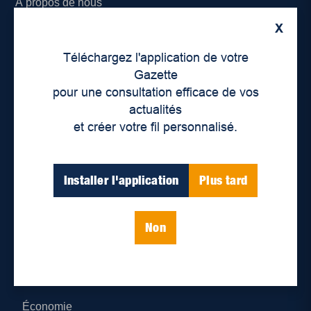
À propos de nous
X
Déontologie et confidentialité
Téléchargez l'application de votre
Devenir partenaire
Gazette
pour une consultation efficace de vos
Lieux de distribution
actualités
et créer votre fil personnalisé.
Nous joindre
Parutions numériques
Installer l'application
Plus tard
Catégories
Non
Actualités
Environnement
Économie