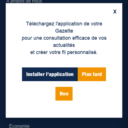
À propos de nous
X
Déontologie et confidentialité
Téléchargez l'application de votre
Devenir partenaire
Gazette
pour une consultation efficace de vos
Lieux de distribution
actualités
et créer votre fil personnalisé.
Nous joindre
Parutions numériques
Installer l'application
Plus tard
Catégories
Non
Actualités
Environnement
Économie