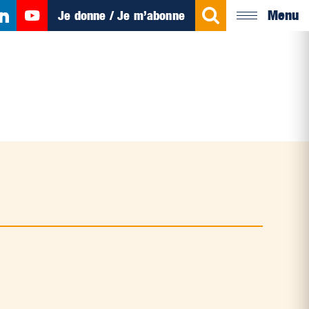
Menu
Je donne / Je m’abonne