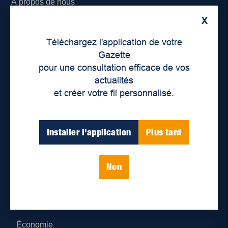
À propos de nous
X
Déontologie et confidentialité
Téléchargez l'application de votre
Devenir partenaire
Gazette
pour une consultation efficace de vos
Lieux de distribution
actualités
et créer votre fil personnalisé.
Nous joindre
Parutions numériques
Installer l'application
Plus tard
Catégories
Non
Actualités
Environnement
Économie