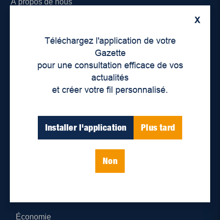
À propos de nous
X
Déontologie et confidentialité
Téléchargez l'application de votre
Devenir partenaire
Gazette
pour une consultation efficace de vos
Lieux de distribution
actualités
et créer votre fil personnalisé.
Nous joindre
Parutions numériques
Installer l'application
Plus tard
Catégories
Non
Actualités
Environnement
Économie