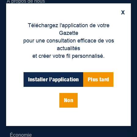
À propos de nous
X
Déontologie et confidentialité
Téléchargez l'application de votre
Devenir partenaire
Gazette
pour une consultation efficace de vos
Lieux de distribution
actualités
et créer votre fil personnalisé.
Nous joindre
Parutions numériques
Installer l'application
Plus tard
Catégories
Non
Actualités
Environnement
Économie