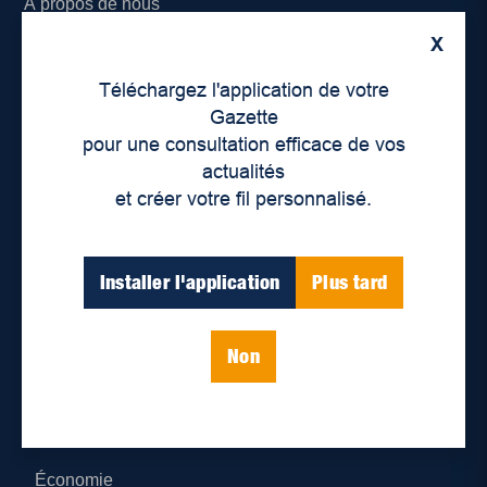
À propos de nous
X
Déontologie et confidentialité
Téléchargez l'application de votre
Devenir partenaire
Gazette
pour une consultation efficace de vos
Lieux de distribution
actualités
et créer votre fil personnalisé.
Nous joindre
Parutions numériques
Installer l'application
Plus tard
Catégories
Non
Actualités
Environnement
Économie