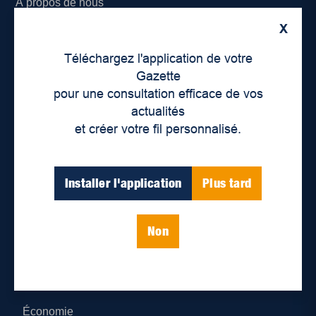
À propos de nous
X
Déontologie et confidentialité
Téléchargez l'application de votre
Devenir partenaire
Gazette
pour une consultation efficace de vos
Lieux de distribution
actualités
et créer votre fil personnalisé.
Nous joindre
Parutions numériques
Installer l'application
Plus tard
Catégories
Non
Actualités
Environnement
Économie