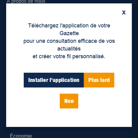
À propos de nous
X
Déontologie et confidentialité
Téléchargez l'application de votre
Devenir partenaire
Gazette
pour une consultation efficace de vos
Lieux de distribution
actualités
et créer votre fil personnalisé.
Nous joindre
Parutions numériques
Installer l'application
Plus tard
Catégories
Non
Actualités
Environnement
Économie