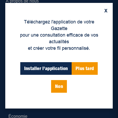
À propos de nous
X
Déontologie et confidentialité
Téléchargez l'application de votre
Devenir partenaire
Gazette
pour une consultation efficace de vos
Lieux de distribution
actualités
et créer votre fil personnalisé.
Nous joindre
Parutions numériques
Installer l'application
Plus tard
Catégories
Non
Actualités
Environnement
Économie