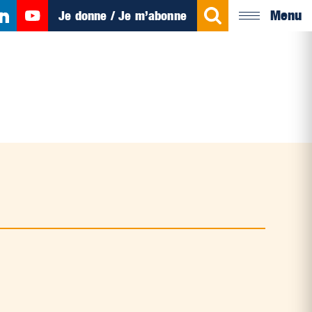
Menu
Je donne / Je m’abonne