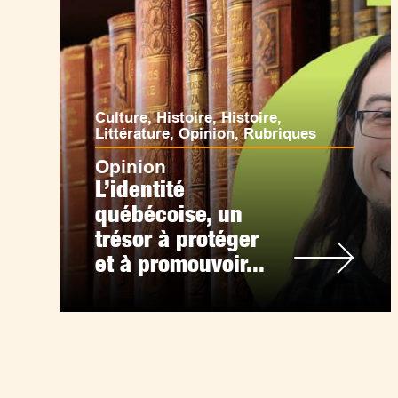
Culture
,
Histoire
,
Histoire
,
Littérature
,
Opinion
,
Rubriques
Opinion
L’identité
québécoise, un
trésor à protéger
et à promouvoir...