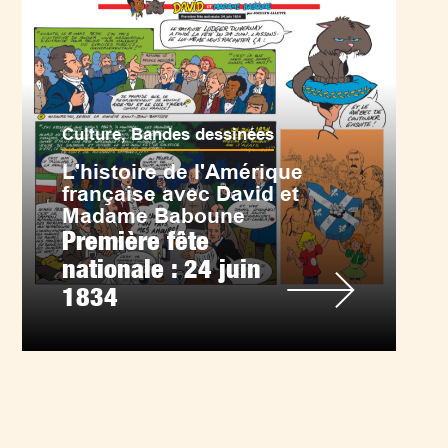
Culture
,
Bandes dessinées
L'histoire de l'Amérique
française avec David et
Madame Baboune
Première fête
nationale : 24 juin
1834