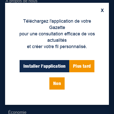
À propos de nous
X
Déontologie et confidentialité
Téléchargez l'application de votre
Devenir partenaire
Gazette
pour une consultation efficace de vos
Lieux de distribution
actualités
et créer votre fil personnalisé.
Nous joindre
Parutions numériques
Installer l'application
Plus tard
Catégories
Non
Actualités
Environnement
Économie