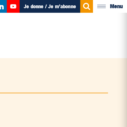
Menu
Je donne / Je m’abonne