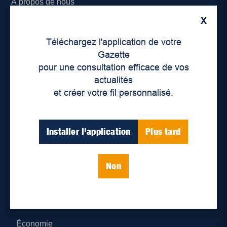
À propos de nous
X
Déontologie et confidentialité
Téléchargez l'application de votre
Devenir partenaire
Gazette
pour une consultation efficace de vos
Lieux de distribution
actualités
et créer votre fil personnalisé.
Nous joindre
Parutions numériques
Installer l'application
Plus tard
Catégories
Non
Actualités
Environnement
Économie