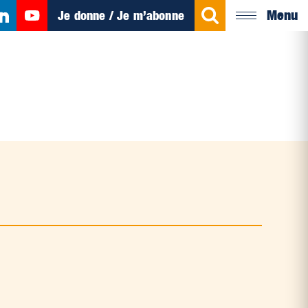
Menu
Je donne / Je m’abonne