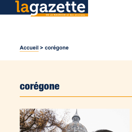
Accueil
>
corégone
corégone