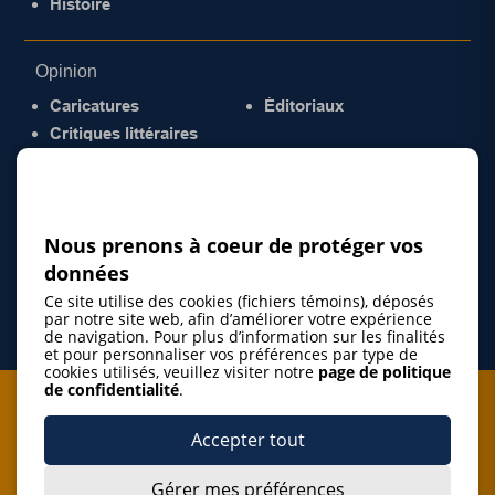
Histoire
Opinion
Caricatures
Éditoriaux
Critiques littéraires
© 2026 Gazette de la Mauricie. Tous droits
réservés.
Politique de confidentialité
Nous prenons à coeur de protéger vos
données
Ce site utilise des cookies (fichiers témoins), déposés
par notre site web, afin d’améliorer votre expérience
de navigation. Pour plus d’information sur les finalités
et pour personnaliser vos préférences par type de
cookies utilisés, veuillez visiter notre
page de politique
de confidentialité
.
Je m'abonne à l'infolettre
Accepter tout
M'abonner
Gérer mes préférences