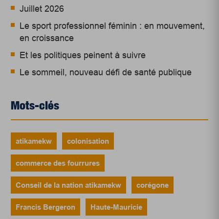
Juillet 2026
Le sport professionnel féminin : en mouvement,
en croissance
Et les politiques peinent à suivre
Le sommeil, nouveau défi de santé publique
Mots-clés
atikamekw
colonisation
commerce des fourrures
Conseil de la nation atikamekw
corégone
Francis Bergeron
Haute-Mauricie