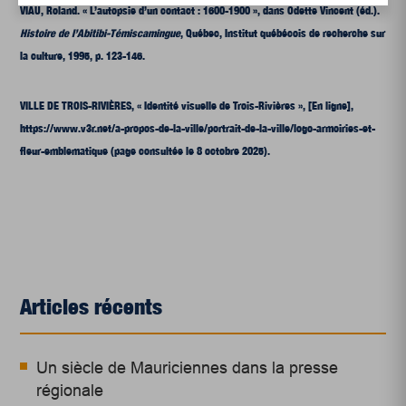
VIAU, Roland. « L’autopsie d’un contact : 1600-1900 », dans Odette Vincent (éd.).
Histoire de l’Abitibi-Témiscamingue
, Québec, Institut québécois de recherche sur
la culture, 1995, p. 123-146.
VILLE DE TROIS-RIVIÈRES, « Identité visuelle de Trois-Rivières », [En ligne],
https://www.v3r.net/a-propos-de-la-ville/portrait-de-la-ville/logo-armoiries-et-
fleur-emblematique
(page consultée le 8 octobre 2025).
Articles récents
Un siècle de Mauriciennes dans la presse
régionale