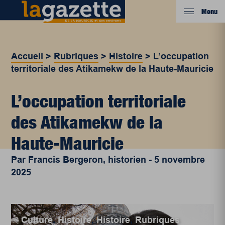
Menu
Accueil
>
Rubriques
>
Histoire
>
L’occupation
territoriale des Atikamekw de la Haute-Mauricie
L’occupation territoriale
des Atikamekw de la
Haute-Mauricie
Par
Francis Bergeron, historien
-
5 novembre
2025
Culture
,
Histoire
,
Histoire
,
Rubriques