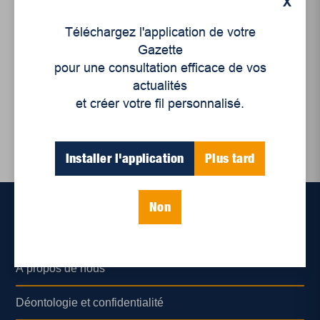
X
Enjeux sociaux
Téléchargez l'application de votre
COVID-19 : Appel à la
Gazette
solidarité régionale !
pour une consultation efficace de vos
actualités
et créer votre fil personnalisé.
Installer l'application
Plus tard
Non
Accueil
À propos de nous
Déontologie et confidentialité