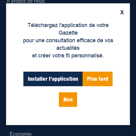
À propos de nous
X
Déontologie et confidentialité
Téléchargez l'application de votre
Devenir partenaire
Gazette
pour une consultation efficace de vos
Lieux de distribution
actualités
et créer votre fil personnalisé.
Nous joindre
Parutions numériques
Installer l'application
Plus tard
Catégories
Non
Actualités
Environnement
Économie