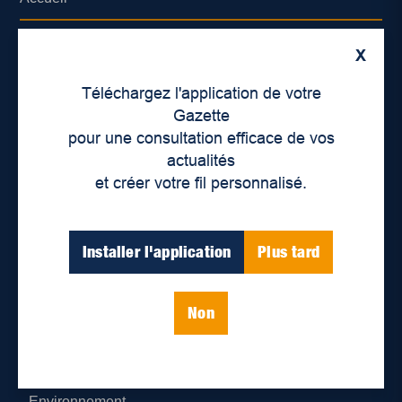
À propos de nous
X
Déontologie et confidentialité
Téléchargez l'application de votre
Gazette
Devenir partenaire
pour une consultation efficace de vos
actualités
Lieux de distribution
et créer votre fil personnalisé.
Nous joindre
Installer l'application
Plus tard
Parutions numériques
Non
Catégories
Actualités
Environnement