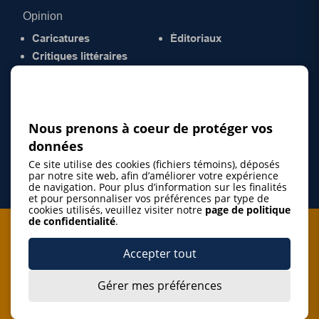
Opinion
Caricatures
Éditoriaux
Critiques littéraires
© 2026 Gazette de la Mauricie. Tous droits
réservés.
Politique de confidentialité
Nous prenons à coeur de protéger vos
données
Ce site utilise des cookies (fichiers témoins), déposés
par notre site web, afin d’améliorer votre expérience
de navigation. Pour plus d’information sur les finalités
et pour personnaliser vos préférences par type de
cookies utilisés, veuillez visiter notre
page de politique
de confidentialité
.
Je m'abonne à l'infolettre
Accepter tout
M'abonner
Gérer mes préférences
J’accepte de m’abonner à l’infolettre de La Gazette de la
Mauricie et de recevoir les plus récentes actualités ainsi
Je m'abonne à l'infolettre
que les offres promotionnelles de ce média d’information.